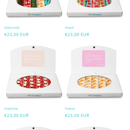
:
Gominola
Heart
Precio
€23,00 EUR
Precio
€23,00 EUR
habitual
habitual
Huesitos
Huevo
Precio
€23,00 EUR
Precio
€23,00 EUR
habitual
habitual