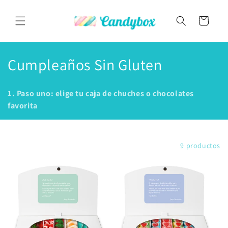
Ir
directamente
al contenido
Carrito
C
Cumpleaños Sin Gluten
o
1. Paso uno: elige tu caja de chuches o chocolates
l
favorita
e
c
Filtrar y ordenar
9 productos
c
i
ó
n