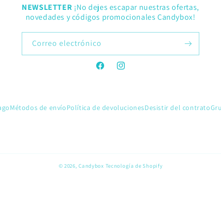
NEWSLETTER
¡No dejes escapar nuestras ofertas,
novedades y códigos promocionales Candybox!
Correo electrónico
Facebook
Instagram
ago
Métodos de envío
Política de devoluciones
Desistir del contrato
Gr
© 2026,
Candybox
Tecnología de Shopify