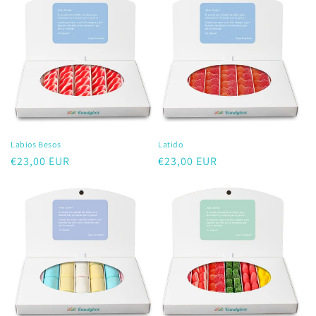
Labios Besos
Latido
Precio
€23,00 EUR
Precio
€23,00 EUR
habitual
habitual