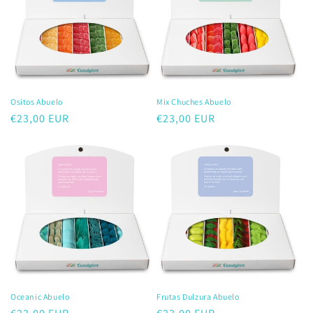
Ositos Abuelo
Mix Chuches Abuelo
Precio
€23,00 EUR
Precio
€23,00 EUR
habitual
habitual
Oceanic Abuelo
Frutas Dulzura Abuelo