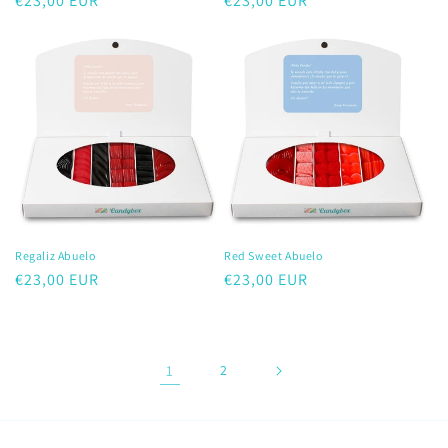
Precio
€23,00 EUR
Precio
€23,00 EUR
habitual
habitual
Regaliz Abuelo
Red Sweet Abuelo
Precio
€23,00 EUR
Precio
€23,00 EUR
habitual
habitual
1
2