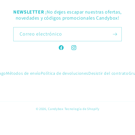
NEWSLETTER
¡No dejes escapar nuestras ofertas,
novedades y códigos promocionales Candybox!
Correo electrónico
Facebook
Instagram
ago
Métodos de envío
Política de devoluciones
Desistir del contrato
Gr
© 2026,
Candybox
Tecnología de Shopify