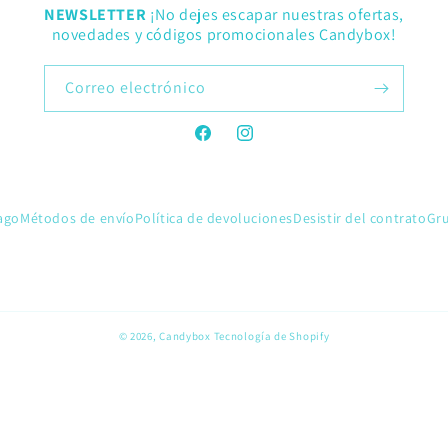
NEWSLETTER
¡No dejes escapar nuestras ofertas,
novedades y códigos promocionales Candybox!
Correo electrónico
Facebook
Instagram
ago
Métodos de envío
Política de devoluciones
Desistir del contrato
Gr
© 2026,
Candybox
Tecnología de Shopify