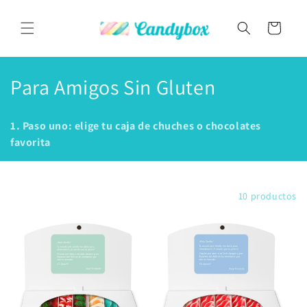
Ir
directamente
al contenido
Carrito
C
Para Amigos Sin Gluten
o
1. Paso uno: elige tu caja de chuches o chocolates
l
favorita
e
c
Filtrar y ordenar
10 productos
c
i
ó
n