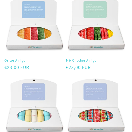
Ositos Amigo
Mix Chuches Amigo
Precio
€23,00 EUR
Precio
€23,00 EUR
habitual
habitual