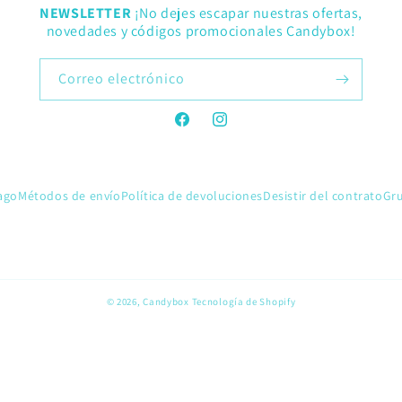
NEWSLETTER
¡No dejes escapar nuestras ofertas,
novedades y códigos promocionales Candybox!
Correo electrónico
Facebook
Instagram
ago
Métodos de envío
Política de devoluciones
Desistir del contrato
Gr
© 2026,
Candybox
Tecnología de Shopify