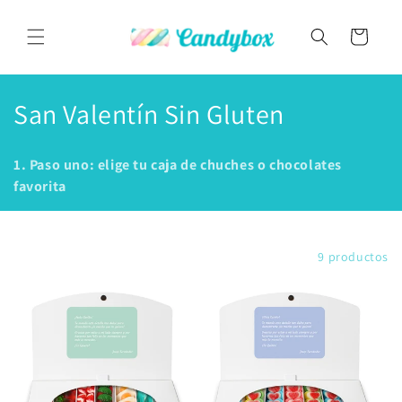
Ir
directamente
al contenido
Carrito
C
San Valentín Sin Gluten
o
1. Paso uno: elige tu caja de chuches o chocolates
l
favorita
e
c
Filtrar y ordenar
9 productos
c
i
ó
n