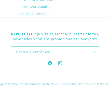
envío será asumido
por el comprador.
NEWSLETTER
¡No dejes escapar nuestras ofertas,
novedades y códigos promocionales Candybox!
Correo electrónico
Facebook
Instagram
ago
Métodos de envío
Política de devoluciones
Desistir del contrato
Gr