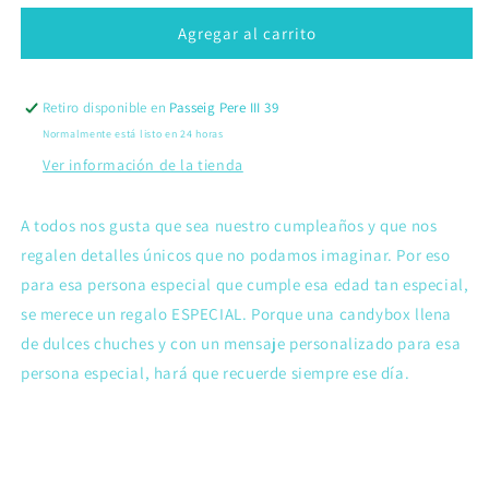
para
para
Frutas
Frutas
Agregar al carrito
Dulzura
Dulzura
Retiro disponible en
Passeig Pere III 39
Normalmente está listo en 24 horas
Ver información de la tienda
A todos nos gusta que sea nuestro cumpleaños y que nos
regalen detalles únicos que no podamos imaginar. Por eso
para esa persona especial que cumple esa edad tan especial,
se merece un regalo ESPECIAL.
Porque una candybox llena
de dulces chuches y con un mensaje personalizado para esa
persona especial, hará que recuerde siempre ese día.
Compartir