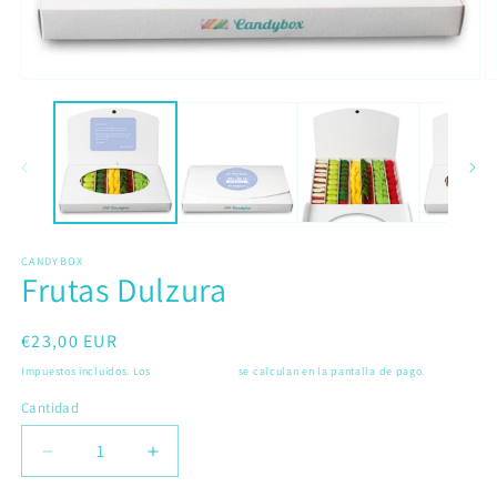
Abrir
Ab
elemento
e
multimedia
m
1
2
en
e
una
u
ventana
v
modal
m
CANDYBOX
Frutas Dulzura
Precio
€23,00 EUR
habitual
Impuestos incluidos. Los
gastos de envío
se calculan en la pantalla de pago.
Cantidad
Reducir
Aumentar
cantidad
cantidad