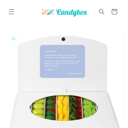
Ir
directamente
al contenido
Carrito
Ir
directamente
a la
información
del producto