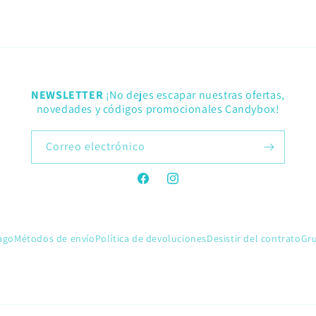
NEWSLETTER
¡No dejes escapar nuestras ofertas,
novedades y códigos promocionales Candybox!
Correo electrónico
Facebook
Instagram
ago
Métodos de envío
Política de devoluciones
Desistir del contrato
Gr