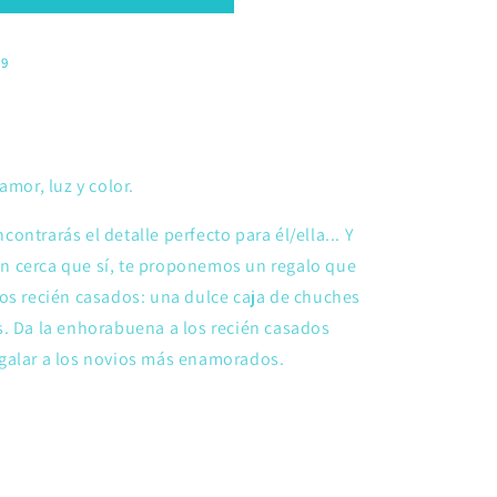
39
amor, luz y color.
ntrarás el detalle perfecto para él/ella... Y
ien cerca que sí, te proponemos un regalo que
os recién casados: una dulce caja de chuches
s. Da la enhorabuena a los recién casados
egalar a los novios más enamorados.