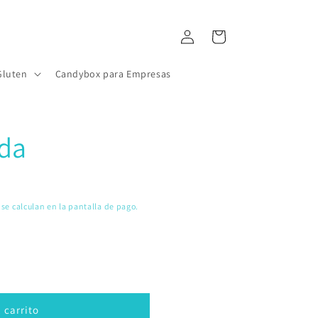
Iniciar
Carrito
sesión
Gluten
Candybox para Empresas
da
se calculan en la pantalla de pago.
 carrito