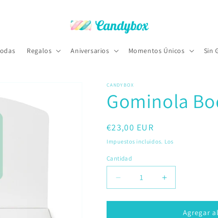
odas
Regalos
Aniversarios
Momentos Únicos
Sin 
CANDYBOX
Gominola Bo
Precio
€23,00 EUR
habitual
Impuestos incluidos. Los
gastos de envío
Cantidad
Reducir
Aumentar
cantidad
cantidad
para
para
Gominola
Gominola
Agregar al