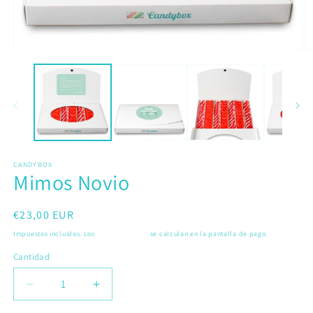
Abrir
Ab
elemento
e
multimedia
m
1
2
en
e
una
u
ventana
v
modal
m
CANDYBOX
Mimos Novio
Precio
€23,00 EUR
habitual
Impuestos incluidos. Los
gastos de envío
se calculan en la pantalla de pago.
Cantidad
Reducir
Aumentar
cantidad
cantidad