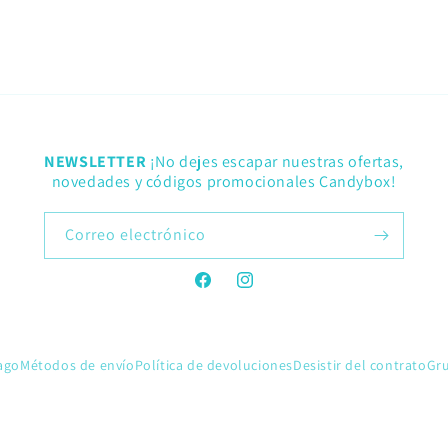
NEWSLETTER
¡No dejes escapar nuestras ofertas,
novedades y códigos promocionales Candybox!
Correo electrónico
Facebook
Instagram
ago
Métodos de envío
Política de devoluciones
Desistir del contrato
Gr