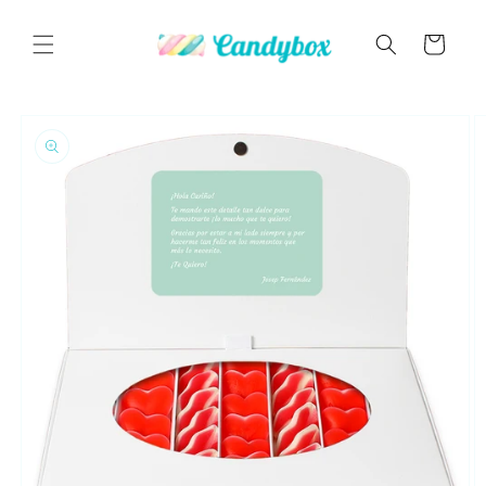
Ir
directamente
al contenido
Carrito
Ir
directamente
a la
información
del producto