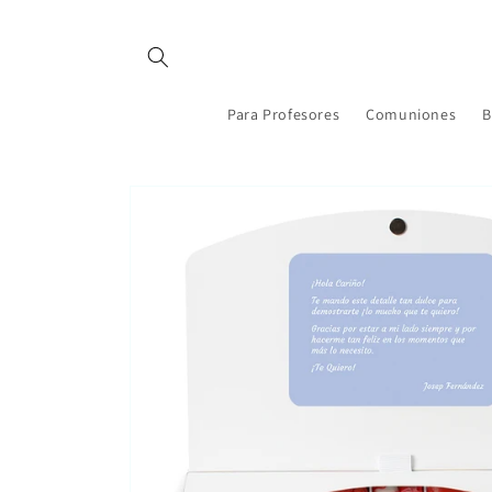
Ir
directamente
al contenido
Para Profesores
Comuniones
B
Ir
directamente
a la
información
del producto