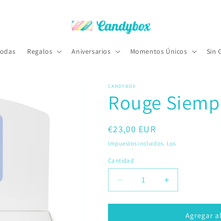
odas
Regalos
Aniversarios
Momentos Únicos
Sin 
CANDYBOX
Rouge Siemp
Precio
€23,00 EUR
habitual
Impuestos incluidos. Los
gastos de envío
Cantidad
Reducir
Aumentar
cantidad
cantidad
para
para
Rouge
Rouge
Agregar al