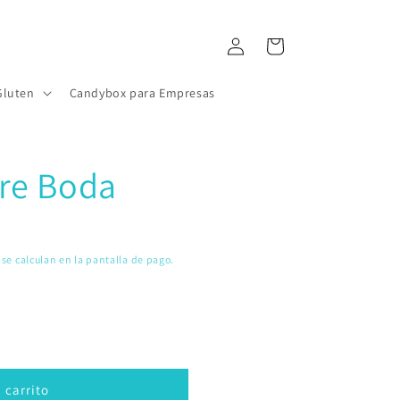
Iniciar
Carrito
sesión
Gluten
Candybox para Empresas
re Boda
se calculan en la pantalla de pago.
 carrito