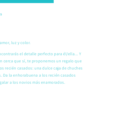
39
amor, luz y color.
ntrarás el detalle perfecto para él/ella... Y
ien cerca que sí, te proponemos un regalo que
os recién casados: una dulce caja de chuches
s. Da la enhorabuena a los recién casados
egalar a los novios más enamorados.